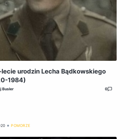
-lecie urodzin Lecha Bądkowskiego
20-1984)
j Busler
0
020
POMORZE