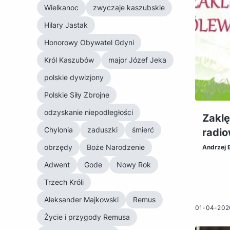
Wielkanoc
zwyczaje kaszubskie
Hilary Jastak
Honorowy Obywatel Gdyni
Król Kaszubów
major Józef Jeka
polskie dywizjony
Polskie Siły Zbrojne
odzyskanie niepodległości
Zaklę
Chylonia
zaduszki
śmierć
radi
obrzędy
Boże Narodzenie
Andrzej 
Adwent
Gode
Nowy Rok
Trzech Króli
Aleksander Majkowski
Remus
01-04-202
Życie i przygody Remusa