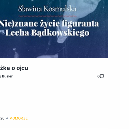
żka o ojcu
j Busler
0
020
POMORZE