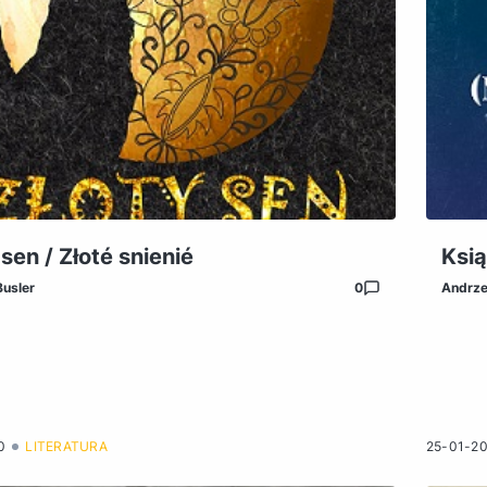
 sen / Złoté snienié
Ksią
Busler
0
Andrze
0
LITERATURA
25-01-2