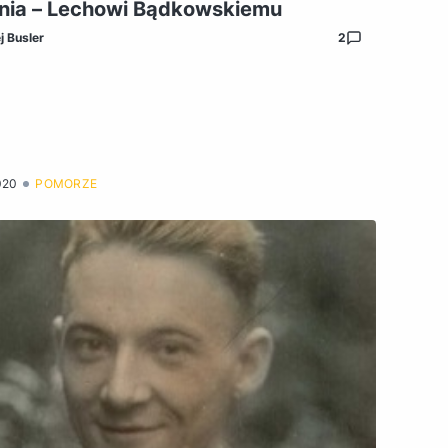
nia – Lechowi Bądkowskiemu
j Busler
2
020
POMORZE