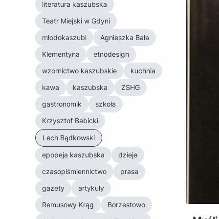
literatura kaszubska
Teatr Miejski w Gdyni
młodokaszubi
Agnieszka Bała
Klementyna
etnodesign
wzornictwo kaszubskie
kuchnia
kawa
kaszubska
ZSHG
gastronomik
szkoła
Krzysztof Babicki
Lech Bądkowski
epopeja kaszubska
dzieje
czasopiśmiennictwo
prasa
gazety
artykuły
Remusowy Krąg
Borzestowo