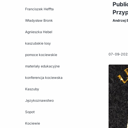
Publi
Franciszek Heffta
Przyp
Władysław Bronk
Andrzej 
Agnieszka Hebel
kaszubskie losy
07-09-202
pomoce kociewskie
materiały edukacyjne
konferencja kociewska
Kaszuby
Językoznawstwo
Sopot
Kociewie