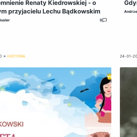
nienie Renaty Kiedrowskiej - o
Gdy
ym przyjacielu Lechu Bądkowskim
Andrze
Busler
0
0
HISTORIA
24-01-2