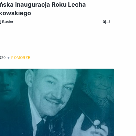
ńska inauguracja Roku Lecha
kowskiego
j Busler
0
020
POMORZE