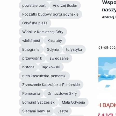
Wspom
powstaje port
Andrzej Busler
nasz
Początki budowy portu gdyńskie
Andrzej 
Gdyńska plaża
Widok z Kamiennej Góry
wielki post
Kaszuby
08-05-202
Etnografia
Gdynia
turystyka
przewodnik
zwiedzanie
historia
Bądkowski
ruch kaszubsko-pomorski
Zrzeszenie Kaszubsko-Pomorskie
Pomerania
Ormuzdowe Skry
Edmund Szczesiak
Mała Odyseja
Śladami Remusa
Jastre