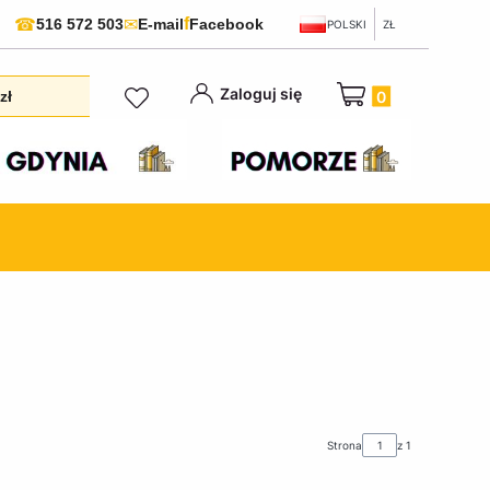
f
☎
✉
516 572 503
E-mail
Facebook
POLSKI
ZŁ
Produkty w koszyku:
Zaloguj się
zł
Strona
z 1