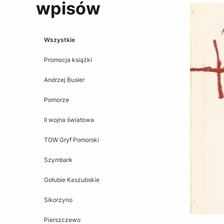
wpisów
Wszystkie
Promocja książki
Andrzej Busler
Pomorze
II wojna światowa
TOW Gryf Pomorski
Szymbark
Gołubie Kaszubskie
Sikorzyno
Pierszczewo