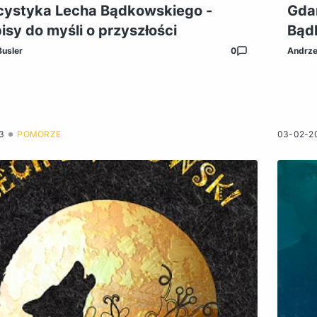
cystyka Lecha Bądkowskiego -
Gda
isy do myśli o przyszłości
Bąd
Busler
0
Andrze
3
POMORZE
03-02-2