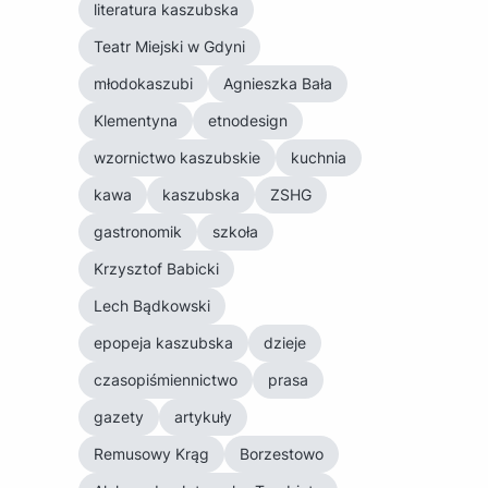
literatura kaszubska
Teatr Miejski w Gdyni
młodokaszubi
Agnieszka Bała
Klementyna
etnodesign
wzornictwo kaszubskie
kuchnia
kawa
kaszubska
ZSHG
gastronomik
szkoła
Krzysztof Babicki
Lech Bądkowski
epopeja kaszubska
dzieje
czasopiśmiennictwo
prasa
gazety
artykuły
Remusowy Krąg
Borzestowo