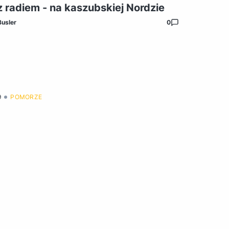
z radiem - na kaszubskiej Nordzie
Busler
0
9
POMORZE