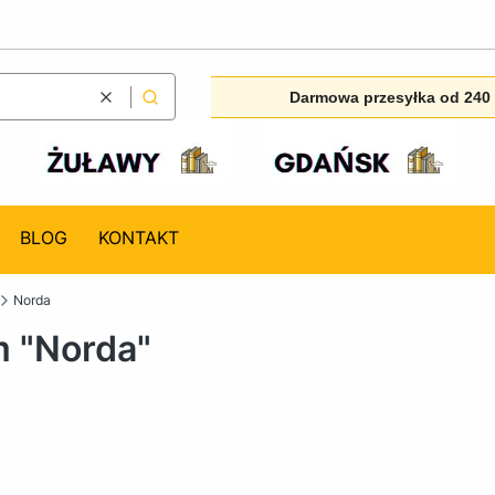
Darmowa przesyłka od 240 
Wyczyść
Szukaj
BLOG
KONTAKT
Norda
m "Norda"