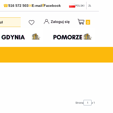
f
☎
✉
516 572 503
E-mail
Facebook
POLSKI
ZŁ
Produkty w koszyku:
Zaloguj się
zł
Strona
z 1