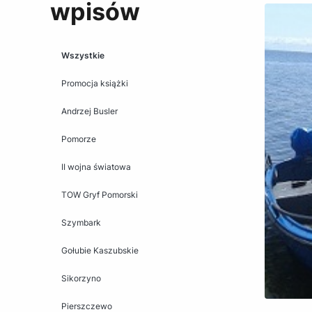
wpisów
Wszystkie
Promocja książki
Andrzej Busler
Pomorze
II wojna światowa
TOW Gryf Pomorski
Szymbark
Gołubie Kaszubskie
Sikorzyno
Pierszczewo