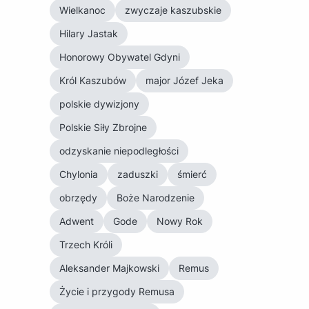
Wielkanoc
zwyczaje kaszubskie
Hilary Jastak
Honorowy Obywatel Gdyni
Król Kaszubów
major Józef Jeka
polskie dywizjony
Polskie Siły Zbrojne
odzyskanie niepodległości
Chylonia
zaduszki
śmierć
obrzędy
Boże Narodzenie
Adwent
Gode
Nowy Rok
Trzech Króli
Aleksander Majkowski
Remus
Życie i przygody Remusa