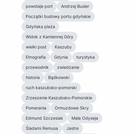
powstaje port
Andrzej Busler
Początki budowy portu gdyńskie
Gdyńska plaża
Widok z Kamiennej Góry
wielki post
Kaszuby
Etnografia
Gdynia
turystyka
przewodnik
zwiedzanie
historia
Bądkowski
ruch kaszubsko-pomorski
Zrzeszenie Kaszubsko-Pomorskie
Pomerania
Ormuzdowe Skry
Edmund Szczesiak
Mała Odyseja
Śladami Remusa
Jastre