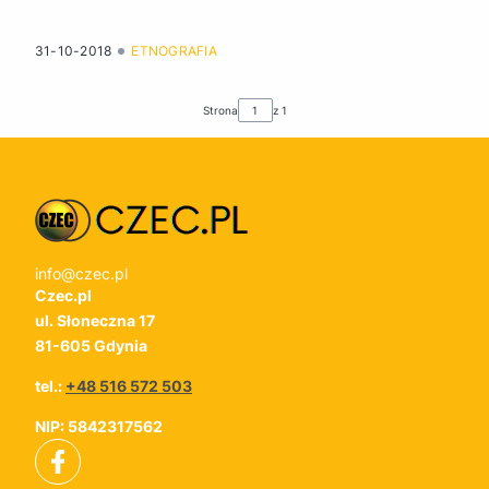
31-10-2018
ETNOGRAFIA
Strona
z 1
info@czec.pl
Czec.pl
ul. Słoneczna 17
81-605 Gdynia
tel.:
+48 516 572 503
NIP: 5842317562