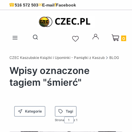
f
☎
✉
516 572 503
E-mail
Facebook
Produkty 
Otwórz wyszukiwarkę
CZEC Kaszubskie Książki i Upominki - Pamiątki z Kaszub
BLOG
Wpisy oznaczone
tagiem "śmierć"
Kategorie
Tagi
Strona
z 1