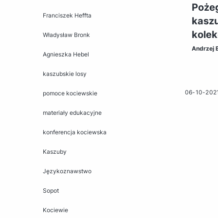
Pożeg
Franciszek Heffta
kaszu
kolek
Władysław Bronk
Andrzej 
Agnieszka Hebel
kaszubskie losy
06-10-202
pomoce kociewskie
materiały edukacyjne
konferencja kociewska
Kaszuby
Językoznawstwo
Sopot
Kociewie