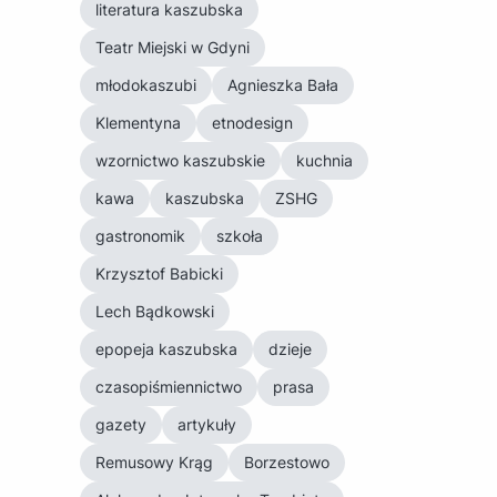
literatura kaszubska
Teatr Miejski w Gdyni
młodokaszubi
Agnieszka Bała
Klementyna
etnodesign
wzornictwo kaszubskie
kuchnia
kawa
kaszubska
ZSHG
gastronomik
szkoła
Krzysztof Babicki
Lech Bądkowski
epopeja kaszubska
dzieje
czasopiśmiennictwo
prasa
gazety
artykuły
Remusowy Krąg
Borzestowo