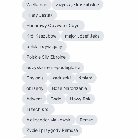
Wielkanoc
zwyczaje kaszubskie
Hilary Jastak
Honorowy Obywatel Gdyni
Król Kaszubów
major Józef Jeka
polskie dywizjony
Polskie Siły Zbrojne
odzyskanie niepodległości
Chylonia
zaduszki
śmierć
obrzędy
Boże Narodzenie
Adwent
Gode
Nowy Rok
Trzech Króli
Aleksander Majkowski
Remus
Życie i przygody Remusa