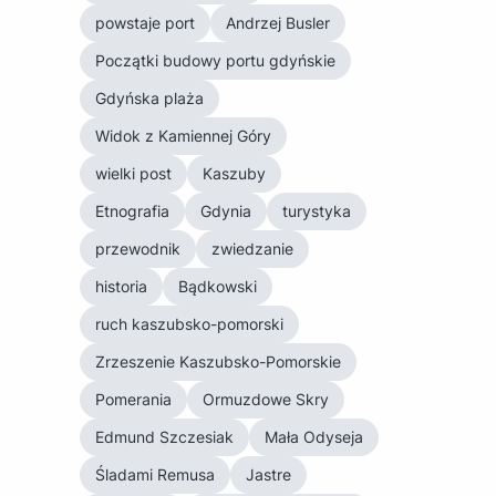
powstaje port
Andrzej Busler
Początki budowy portu gdyńskie
Gdyńska plaża
Widok z Kamiennej Góry
wielki post
Kaszuby
Etnografia
Gdynia
turystyka
przewodnik
zwiedzanie
historia
Bądkowski
ruch kaszubsko-pomorski
Zrzeszenie Kaszubsko-Pomorskie
Pomerania
Ormuzdowe Skry
Edmund Szczesiak
Mała Odyseja
Śladami Remusa
Jastre