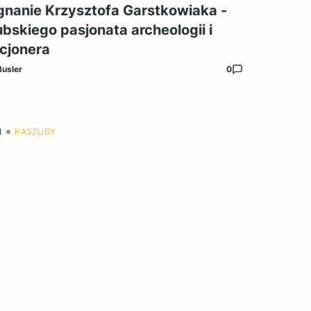
nanie Krzysztofa Garstkowiaka -
bskiego pasjonata archeologii i
cjonera
Busler
0
1
KASZUBY