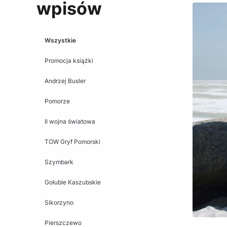
wpisów
Wszystkie
Promocja książki
Andrzej Busler
Pomorze
II wojna światowa
TOW Gryf Pomorski
Szymbark
Gołubie Kaszubskie
Sikorzyno
Pierszczewo