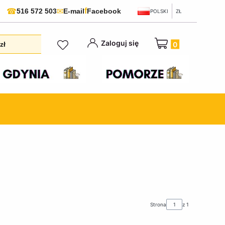
f
☎
✉
516 572 503
E-mail
Facebook
POLSKI
ZŁ
Produkty w koszyku:
Zaloguj się
zł
Strona
z 1