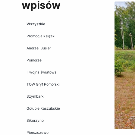
wpisów
Wszystkie
Promocja książki
Andrzej Busler
Pomorze
II wojna światowa
TOW Gryf Pomorski
Szymbark
Gołubie Kaszubskie
Sikorzyno
Pierszczewo