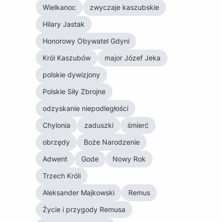
Wielkanoc
zwyczaje kaszubskie
Hilary Jastak
Honorowy Obywatel Gdyni
Król Kaszubów
major Józef Jeka
polskie dywizjony
Polskie Siły Zbrojne
odzyskanie niepodległości
Chylonia
zaduszki
śmierć
obrzędy
Boże Narodzenie
Adwent
Gode
Nowy Rok
Trzech Króli
Aleksander Majkowski
Remus
Życie i przygody Remusa