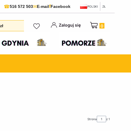
f
☎
✉
516 572 503
E-mail
Facebook
POLSKI
ZŁ
Produkty w koszyku:
Zaloguj się
zł
Strona
z 1