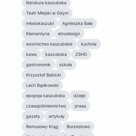
literatura kaszubska
Teatr Miejski w Gdyni
młodokaszubi
Agnieszka Bała
Klementyna
etnodesign
wzornictwo kaszubskie
kuchnia
kawa
kaszubska
ZSHG
gastronomik
szkoła
Krzysztof Babicki
Lech Bądkowski
epopeja kaszubska
dzieje
czasopiśmiennictwo
prasa
gazety
artykuły
Remusowy Krąg
Borzestowo