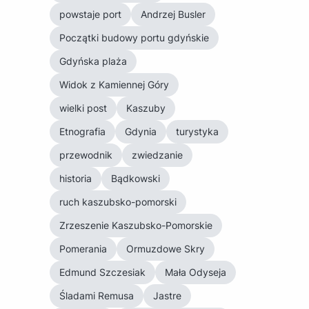
powstaje port
Andrzej Busler
Początki budowy portu gdyńskie
Gdyńska plaża
Widok z Kamiennej Góry
wielki post
Kaszuby
Etnografia
Gdynia
turystyka
przewodnik
zwiedzanie
historia
Bądkowski
ruch kaszubsko-pomorski
Zrzeszenie Kaszubsko-Pomorskie
Pomerania
Ormuzdowe Skry
Edmund Szczesiak
Mała Odyseja
Śladami Remusa
Jastre