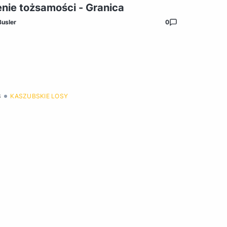
nie tożsamości - Granica
Busler
0
3
KASZUBSKIE LOSY