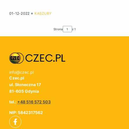
01-12-2022
KASZUBY
Strona
z 1
info@czec.pl
Czec.pl
ul. Słoneczna 17
81-605 Gdynia
tel.:
+48 516 572 503
NIP: 5842317562