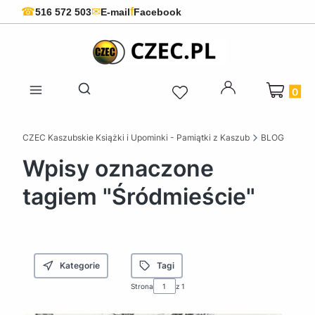
f
☎
✉
516 572 503
E-mail
Facebook
Produkty 
Otwórz wyszukiwarkę
CZEC Kaszubskie Książki i Upominki - Pamiątki z Kaszub
BLOG
Wpisy oznaczone
tagiem "Śródmieście"
Kategorie
Tagi
Strona
z 1