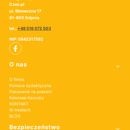
Czec.pl
ul. Słoneczna 17
81-605 Gdynia
tel.:
+48 516 572 503
NIP: 5842317562
Linki w stopce
O nas
O firmie
Pomoce dydaktyczne
Pakowanie na prezent
Kolorowe Kaszuby
KONTAKT
W mediach
BLOG
Bezpieczeństwo