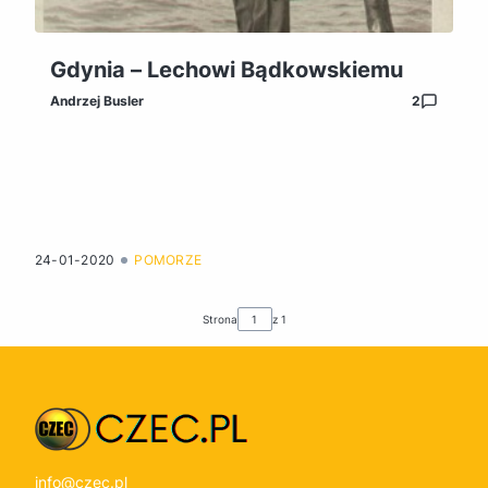
Gdynia – Lechowi Bądkowskiemu
Andrzej Busler
2
24-01-2020
POMORZE
Strona
z 1
info@czec.pl