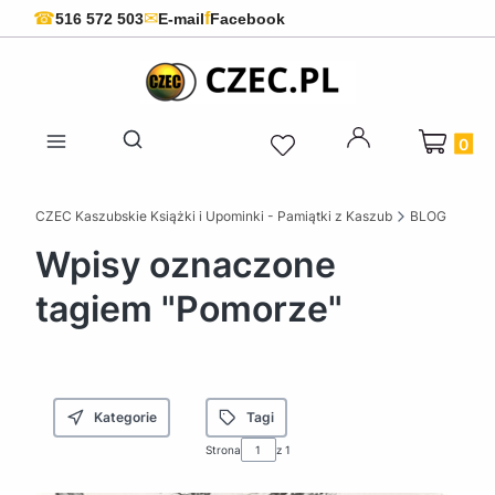
f
☎
✉
516 572 503
E-mail
Facebook
Produkty 
Otwórz wyszukiwarkę
CZEC Kaszubskie Książki i Upominki - Pamiątki z Kaszub
BLOG
Wpisy oznaczone
tagiem "Pomorze"
Kategorie
Tagi
Strona
z 1